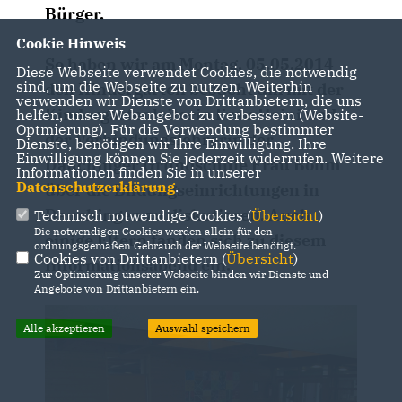
Bürger.
Cookie Hinweis
So haben wir am Montag, 05.05.2014
Diese Webseite verwendet Cookies, die notwendig
sind, um die Webseite zu nutzen. Weiterhin
den Kindergarten besucht um mit der
verwenden wir Dienste von Drittanbietern, die uns
Kindergartenleiterin Frau Heini und
helfen, unser Webangebot zu verbessern (Website-
Optmierung). Für die Verwendung bestimmter
der Verbindungslehrerin der
Dienste, benötigen wir Ihre Einwilligung. Ihre
Einwilligung können Sie jederzeit widerrufen. Weitere
Dauchinger Grundschule Frau Böhm
Informationen finden Sie in unserer
Datenschutzerklärung
.
über die Bildungseinrichtungen in
Dauchingen zu diskutieren. Auch
Technisch notwendige Cookies (
Übersicht
)
Die notwendigen Cookies werden allein für den
einige Eltern fanden sich zu diesem
ordnungsgemäßen Gebrauch der Webseite benötigt.
Cookies von Drittanbietern (
Übersicht
)
Informationsabend ein.
Zur Optimierung unserer Webseite binden wir Dienste und
Angebote von Drittanbietern ein.
Alle akzeptieren
Auswahl speichern