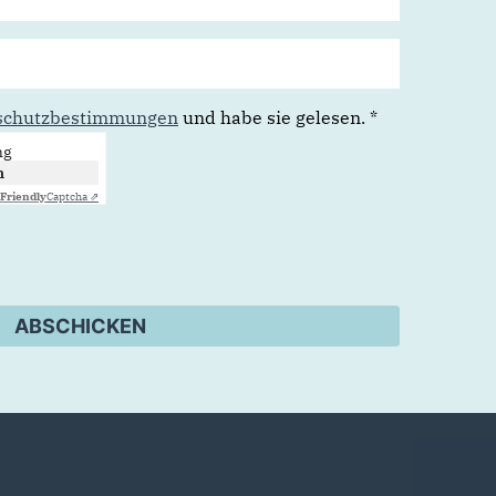
schutzbestimmungen
und habe sie gelesen.
*
ng
n
Friendly
Captcha ⇗
ABSCHICKEN