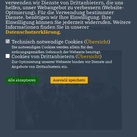
Am vergangenen Donnerstag waren
verwenden wir Dienste von Drittanbietern, die uns
helfen, unser Webangebot zu verbessern (Website-
einige Kandidaten ausgestattet mit
Optmierung). Für die Verwendung bestimmter
Dienste, benötigen wir Ihre Einwilligung. Ihre
selbstgebackenem Kuchen beim
Einwilligung können Sie jederzeit widerrufen. Weitere
Informationen finden Sie in unserer
Kaffeetreff des Farrenstallteams zu
Datenschutzerklärung
.
Gast.
Technisch notwendige Cookies (
Übersicht
)
Die notwendigen Cookies werden allein für den
ordnungsgemäßen Gebrauch der Webseite benötigt.
Cookies von Drittanbietern (
Übersicht
)
Zur Optimierung unserer Webseite binden wir Dienste und
Angebote von Drittanbietern ein.
Alle akzeptieren
Auswahl speichern