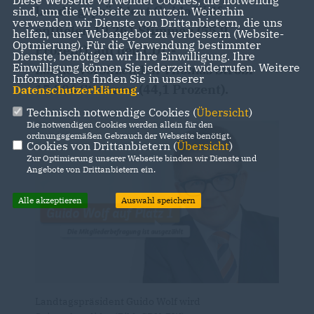
Diese Webseite verwendet Cookies, die notwendig
Landtagspräsident Guido Wolf
sind, um die Webseite zu nutzen. Weiterhin
verwenden wir Dienste von Drittanbietern, die uns
entfielen 19.261 Stimmen (55,9
helfen, unser Webangebot zu verbessern (Website-
Optmierung). Für die Verwendung bestimmter
Prozent), auf den CDU-
Dienste, benötigen wir Ihre Einwilligung. Ihre
Einwilligung können Sie jederzeit widerrufen. Weitere
Landesvorsitzenden Thomas Strobl
Informationen finden Sie in unserer
15.206 Stimmen (44,1 Prozent).
Datenschutzerklärung
.
Technisch notwendige Cookies (
Übersicht
)
Die notwendigen Cookies werden allein für den
ordnungsgemäßen Gebrauch der Webseite benötigt.
Cookies von Drittanbietern (
Übersicht
)
Zur Optimierung unserer Webseite binden wir Dienste und
Angebote von Drittanbietern ein.
Alle akzeptieren
Auswahl speichern
Landtagspräsident Guido Wolf wird