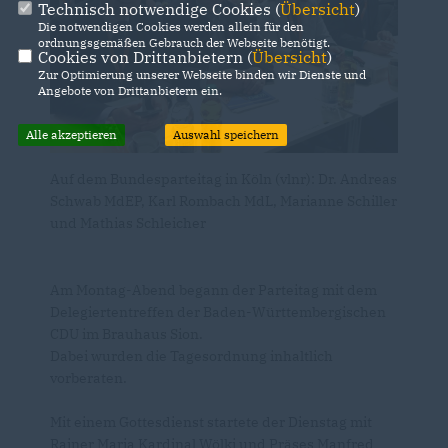
Technisch notwendige Cookies (
Übersicht
)
Die notwendigen Cookies werden allein für den
ordnungsgemäßen Gebrauch der Webseite benötigt.
Cookies von Drittanbietern (
Übersicht
)
Zur Optimierung unserer Webseite binden wir Dienste und
Angebote von Drittanbietern ein.
Alle akzeptieren
Auswahl speichern
Auf dem Bundesparteitag in Köln (vlnr): Dr. Andreas
Schwab MdEP, Karl Rombach MdL, Marianne Schiller
und Mathias Schleicher
Am Montag-Abend begann der Parteitag mit dem
Delegiertentreffen der Baden-Württembergischen
CDU im Brauhaus Sion.
Dabei wurden die Tagesordnung inhaltlich
vorberaten.
Mit einem Gottesdienst startete der Dienstag mit
Rainer Maria Kardinal Wölki und Präses Manfred