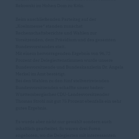
Rekowski im Hohen Dom zu Köln.
Beim anschließenden Parteitag auf der
Koelnmesse“ standen zunächst
Rechenschaftsberichte und Wahlen zur
Vorsitzenden, dem Präsidium und des gesamten
Bundesvorstandes statt.
Mit einem hervorragenden Ergebnis von 96,72
Prozent der Delegiertenstimmen wurde unsere
Bundesvorsitzende und Bundeskanzlerin Dr. Angela
Merkel im Amt bestätigt.
Bei den Wahlen zu den fünf stellvertretenden
Bundesvorsitzenden schaffte unser baden-
Württembergischer CDU-Landesvorsitzender
Thomas Strobl mit gut 75 Prozent ebenfalls ein sehr
gutes Ergebnis.
Es wurde aber nicht nur gewählt sondern auch
inhaltlich gearbeitet. So waren drei Foren
angeboten, wo die Delegierten mit interessanten