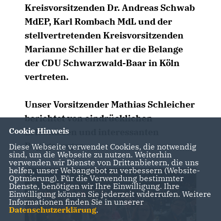
Kreisvorsitzenden Dr. Andreas Schwab
MdEP, Karl Rombach MdL und der
stellvertretenden Kreisvorsitzenden
Marianne Schiller hat er die Belange
der CDU Schwarzwald-Baar in Köln
vertreten.
Unser Vorsitzender Mathias Schleicher
berichtet von eindrücklichen
Cookie Hinweis
Erlebnissen und interessanten
Begegnungen.
Diese Webseite verwendet Cookies, die notwendig
sind, um die Webseite zu nutzen. Weiterhin
verwenden wir Dienste von Drittanbietern, die uns
helfen, unser Webangebot zu verbessern (Website-
Optmierung). Für die Verwendung bestimmter
Dienste, benötigen wir Ihre Einwilligung. Ihre
Einwilligung können Sie jederzeit widerrufen. Weitere
Informationen finden Sie in unserer
Datenschutzerklärung
.