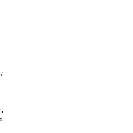
hl
ch
nd