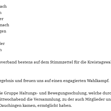
d
hach
n
er
rnach
ngen
ler
h
sverband bestens auf dem Stimmzettel für die Kreistagswa
rgebnis und freuen uns auf einen engagierten Wahlkampf.
die Gruppe Haltungs- und Bewegungsschulung, welche dur
ittwochabend die Versammlung, zu der auch Mitglieder u
Dauchingen kamen, ermöglicht haben.