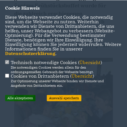
üppiges Frühstücksbuffet wurde für
Cookie Hinweis
die zahlreich erschienenen
Diese Webseite verwendet Cookies, die notwendig
Dauchingerinnen angerichtet. Doch
sind, um die Webseite zu nutzen. Weiterhin
verwenden wir Dienste von Drittanbietern, die uns
nicht nur der Genuss, sondern auch
helfen, unser Webangebot zu verbessern (Website-
Optmierung). Für die Verwendung bestimmter
das Gespräch miteinander und
Dienste, benötigen wir Ihre Einwilligung. Ihre
Einwilligung können Sie jederzeit widerrufen. Weitere
untereinander standen im Mittelpunkt.
Informationen finden Sie in unserer
Datenschutzerklärung
.
Technisch notwendige Cookies (
Übersicht
)
Die notwendigen Cookies werden allein für den
ordnungsgemäßen Gebrauch der Webseite benötigt.
Cookies von Drittanbietern (
Übersicht
)
Zur Optimierung unserer Webseite binden wir Dienste und
Angebote von Drittanbietern ein.
Alle akzeptieren
Auswahl speichern