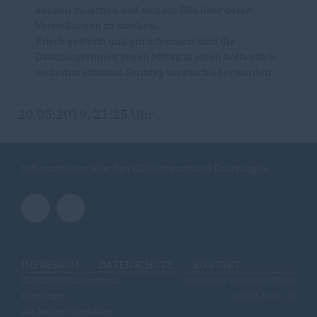
kennen zu lernen und sich ein Bild über deren
Vorstellungen zu machen.
Frisch gestärkt und gut informiert sind die
Dauchingerinnen gegen Mittag in einen hoffentlich
weiterhin schönen Sonntag verabschiedet worden.
20.05.2019, 21:25 Uhr
Informationen über den CDU Ortsverband Dauchingen
IMPRESSUM
DATENSCHUTZ
KONTAKT
@2026 CDU Ortsverband
Realisation: Sharkness Media
Dauchingen
GmbH & Co. KG
Alle Rechte vorbehalten.