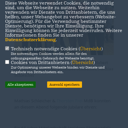
Diese Webseite verwendet Cookies, die notwendig
sind, um die Webseite zu nutzen. Weiterhin
verwenden wir Dienste von Drittanbietern, die uns
helfen, unser Webangebot zu verbessern (Website-
Optmierung). Für die Verwendung bestimmter
Dienste, benötigen wir Ihre Einwilligung. Ihre
Einwilligung können Sie jederzeit widerrufen. Weitere
Informationen finden Sie in unserer
Datenschutzerklärung
.
Technisch notwendige Cookies (
Übersicht
)
Die notwendigen Cookies werden allein für den
ordnungsgemäßen Gebrauch der Webseite benötigt.
Cookies von Drittanbietern (
Übersicht
)
vlnr.: Thorsten Frei MdB, BM Torben Dorn, Hubert
Zur Optimierung unserer Webseite binden wir Dienste und
Hirt, Franz Schleicher, Johannes Schleicher, Mathias
Angebote von Drittanbietern ein.
Schleicher
Alle akzeptieren
Auswahl speichern
Mathias Schleicher 
& 
Thorsten Frei
 MdB konnten 
an diesem Abend folgende Jubilare ehren:
für 65 Jahre Mitgliedschaft (goldene Ehrennadel): 