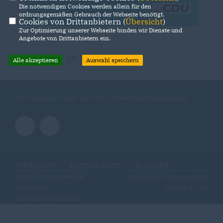
Die notwendigen Cookies werden allein für den
ordnungsgemäßen Gebrauch der Webseite benötigt.
Cookies von Drittanbietern (
Übersicht
)
Zur Optimierung unserer Webseite binden wir Dienste und
Angebote von Drittanbietern ein.
12.06.2024, 07:36 Uhr
Alle akzeptieren
Auswahl speichern
Informationen über den CDU Ortsverband Dauchingen
IMPRESSUM
DATENSCHUTZ
KONTAKT
@2026 CDU Ortsverband
Realisation: Sharkness Media
Dauchingen
GmbH & Co. KG
Alle Rechte vorbehalten.